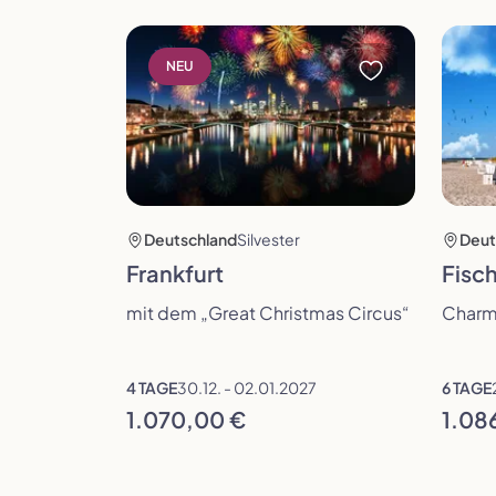
Reise öffnen
Reise 
NEU
Deutschland
Silvester
Deut
Frankfurt
Fisch
mit dem „Great Christmas Circus“
Charm
4 TAGE
30.12. - 02.01.2027
6 TAGE
1.070,00 €
1.08