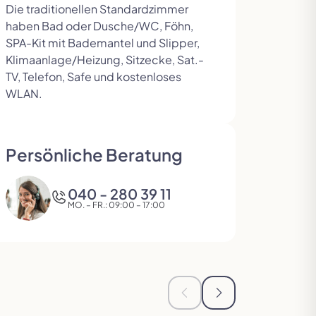
Die traditionellen Standardzimmer
haben Bad oder Dusche/WC, Föhn,
SPA-Kit mit Bademantel und Slipper,
Klimaanlage/Heizung, Sitzecke, Sat.-
TV, Telefon, Safe und kostenloses
WLAN.
Persönliche Beratung
040 - 280 39 11
MO. – FR.: 09:00 – 17:00
Zur vorherigen Seite in d
Zur nächsten Seite