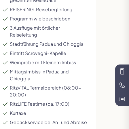
gesamten Reisedauer
REISERING-Reisebegleitung
Programm wie beschrieben
3 Ausflüge mit örtlicher
Reiseleitung
Stadtführung Padua und Chioggia
Eintritt Scrovegni-Kapelle
Weinprobe mit kleinem Imbiss
Mittagsimbiss in Padua und
Kon
Chioggia
Te
RitzVITAL Termalbereich (08:00-
20:00)
Kat
RitzLIFE Teatime (ca. 17:00)
Kurtaxe
Gepäckservice bei An- und Abreise