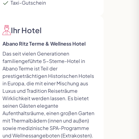
Taxi-Gutschein
Ihr Hotel
Abano Ritz Terme & Wellness Hotel
Das seit vielen Generationen
familiengeführte 5-Sterne-Hotel in
Abano Terme ist Teil der
prestigeträchtigen Historischen Hotels
in Europa, die mit einer Mischung aus
Luxus und Tradition Reiseträume
Wirklichkeit werden lassen. Es bietet
seinen Gästen elegante
Aufenthaltsräume, einen großen Garten
Dauer auswahl schliessen
mit Thermalbädern (innen und außen)
Zur nä
sowie medizinische SPA-Programme
und Wellnessangeboten (Extrakosten).