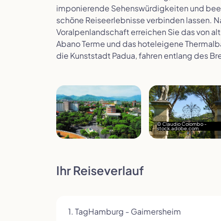
imponierende Sehenswürdigkeiten und beei
schöne Reiseerlebnisse verbinden lassen. N
Voralpenlandschaft erreichen Sie das von a
Abano Terme und das hoteleigene Thermalb
die Kunststadt Padua, fahren entlang des B
© Claudio Colombo -
stock.adobe.com
Ihr Reiseverlauf
1. Tag
​Hamburg - Gaimersheim