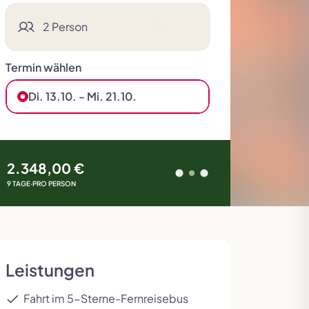
2 Person
Termin wählen
Di. 13.10. - Mi. 21.10.
Deluxe Reisen
Skandinavien
Tour der Giganten
Slowakei
2.348,00 €
9 TAGE
·
PRO PERSON
Leistungen
Fahrt im 5-Sterne-Fernreisebus