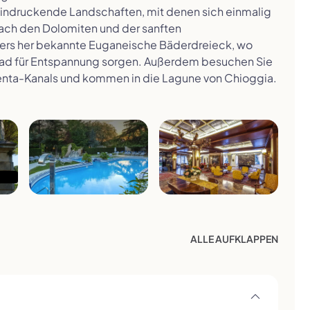
ndruckende Landschaften, mit denen sich einmalig
ach den Dolomiten und der sanften
lters her bekannte Euganeische Bäderdreieck, wo
ad für Entspannung sorgen. Außerdem besuchen Sie
renta-Kanals und kommen in die Lagune von Chioggia.
ALLE
AUFKLAPPEN