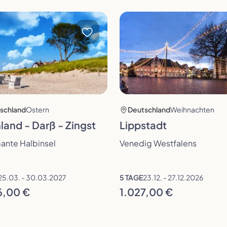
öffnen
Reise öffnen
schland
Ostern
Deutschland
Weihnachten
land - Darß - Zingst
Lippstadt
ante Halbinsel
Venedig Westfalens
25.03. - 30.03.2027
5 TAGE
23.12. - 27.12.2026
6,00 €
1.027,00 €