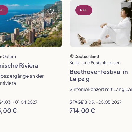
öffnen
Reise öffnen
EU
NEU
en
Ostern
Deutschland
Kultur-und Festspielreisen
enische Riviera
Beethovenfestival in
spaziergänge an der
Leipzig
riviera
Sinfoniekonzert mit Lang L
24.03. - 01.04.2027
3 TAGE
18.05. - 20.05.2027
5,00 €
714,00 €