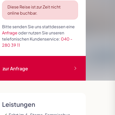
Diese Reise ist zur Zeit nicht
online buchbar.
Bitte senden Sie uns stattdessen eine
Anfrage
oder nutzen Sie unseren
Deluxe Reisen
Skandinavien
Tour der Giganten
Slowakei
telefonischen Kundenservice:
040 -
280 39 11
zur Anfrage
Leistungen
Fahrt im 4-Sterne-Fernreisebus