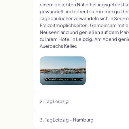
einem beliebten Naherholungsgebiet hat
gewandelt und erfreut sich immer größer
Tagebaulöcher verwandeln sich in Seen m
Freizeitmöglichkeiten. Gemeinsam mit ei
Neuseenland und genießen auf dem Markk
zu Ihrem Hotel in Leipzig. Am Abend ge
Auerbachs Keller.
© Daniel - stock.adobe.com
2. Tag
Leipzig
3. Tag
Leipzig - Hamburg