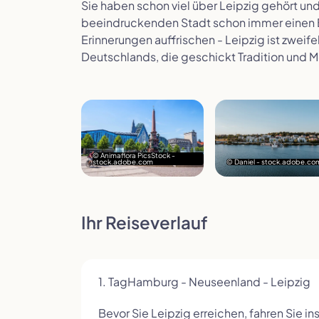
Sie haben schon viel über Leipzig gehört un
beeindruckenden Stadt schon immer einen 
Erinnerungen auffrischen - Leipzig ist zweif
Deutschlands, die geschickt Tradition und Mo
© Animaflora PicsStock -
stock.adobe.com
© Daniel - stock.adobe.co
Ihr Reiseverlauf
1. Tag
Hamburg - Neuseenland - Leipzig
Bevor Sie Leipzig erreichen, fahren Sie 