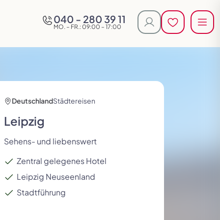
040 - 280 39 11
Jetzt anrufen
Men
Men
Kundenlogin
Merkliste öf
Merkliste öf
Reisen in der
MO. – FR.: 09:00 – 17:00
Deutschland
Städtereisen
Leipzig
Exklusiv für Alleinreisende
England
Aufenthaltsreisen
Frankreich
Sehens- und liebenswert
Zentral gelegenes Hotel
Leipzig Neuseenland
Stadtführung
Reisen im 5-Sterne-Bus
Montenegro
Rundreisen
Österreich