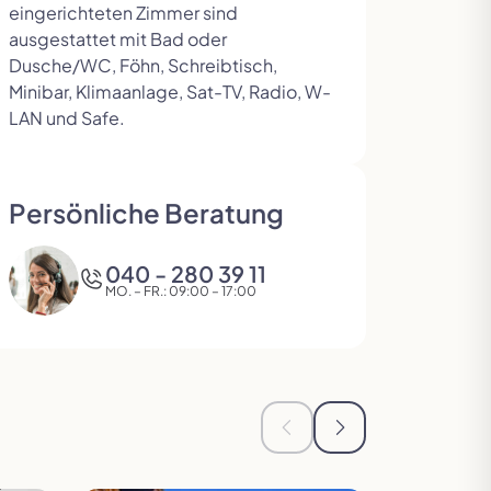
eingerichteten Zimmer sind
ausgestattet mit Bad oder
Dusche/WC, Föhn, Schreibtisch,
Minibar, Klimaanlage, Sat-TV, Radio, W-
LAN und Safe.
Persönliche Beratung
040 - 280 39 11
Zur nä
MO. – FR.: 09:00 – 17:00
Zur vorherigen Seite in d
Zur nächsten Seite