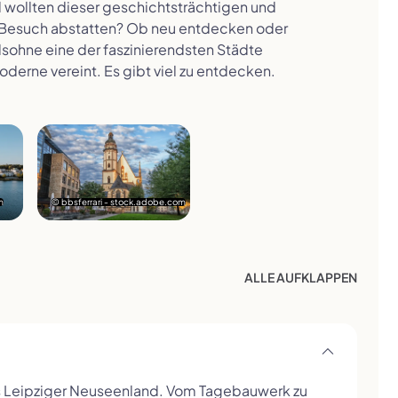
d wollten dieser geschichtsträchtigen und
Besuch abstatten? Ob neu entdecken oder
elsohne eine der faszinierendsten Städte
derne vereint. Es gibt viel zu entdecken.
m
© bbsferrari - stock.adobe.com
ALLE
AUFKLAPPEN
ins Leipziger Neuseenland. Vom Tagebauwerk zu