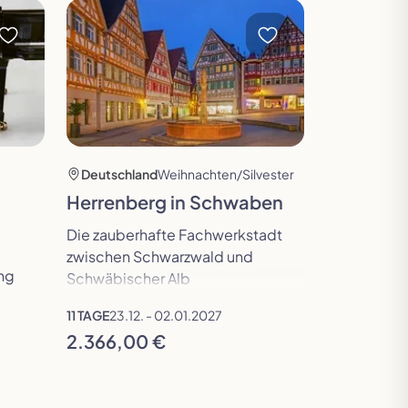
Reise öffnen
Reise öffne
Deutschland
Weihnachten/Silvester
Deutschla
Herrenberg in Schwaben
Insel Us
Die zauberhafte Fachwerkstadt
Kaiserbad H
zwischen Schwarzwald und
ang
Schwäbischer Alb
11 TAGE
23.12. - 02.01.2027
6 TAGE
22.12. 
2.366,00 €
1.502,00