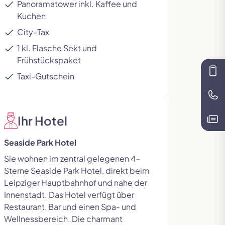
Panoramatower inkl. Kaffee und
Kuchen
City-Tax
1 kl. Flasche Sekt und
Frühstückspaket
Kon
Taxi-Gutschein
Te
Ihr Hotel
Kat
Seaside Park Hotel
Sie wohnen im zentral gelegenen 4-
Sterne Seaside Park Hotel, direkt beim
Leipziger Hauptbahnhof und nahe der
Innenstadt. Das Hotel verfügt über
Restaurant, Bar und einen Spa- und
Wellnessbereich. Die charmant