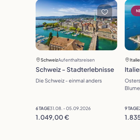
Reise öffnen
Reise 
N
Schweiz
Aufenthaltsreisen
Itali
Schweiz - Stadterlebnisse
Itali
Die Schweiz - einmal anders
Oster
Blumen
6 TAGE
31.08. - 05.09.2026
9 TAGE
1.049,00 €
1.83