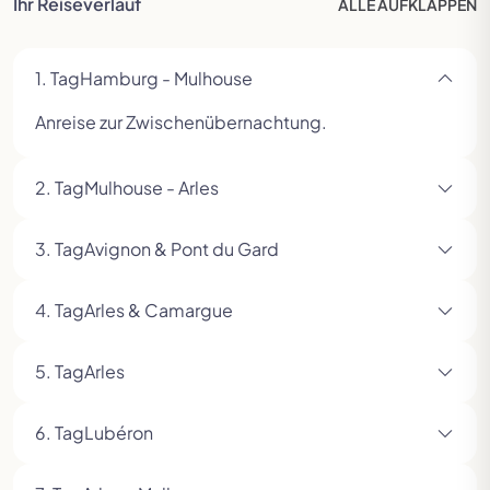
Ihr Reiseverlauf
ALLE
AUFKLAPPEN
1. Tag
Hamburg - Mulhouse
Anreise zur Zwischenübernachtung.
2. Tag
Mulhouse - Arles
3. Tag
Avignon & Pont du Gard
4. Tag
Arles & Camargue
5. Tag
Arles
6. Tag
Lubéron