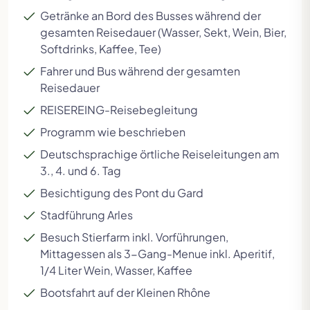
Getränke an Bord des Busses während der
gesamten Reisedauer (Wasser, Sekt, Wein, Bier,
Softdrinks, Kaffee, Tee)
Fahrer und Bus während der gesamten
Reisedauer
REISEREING-Reisebegleitung
Programm wie beschrieben
Deutschsprachige örtliche Reiseleitungen am
3., 4. und 6. Tag
Besichtigung des Pont du Gard
Stadführung Arles
Besuch Stierfarm inkl. Vorführungen,
Mittagessen als 3-Gang-Menue inkl. Aperitif,
Zur vorherigen Seite in der Slideshow
Zur n
1/4 Liter Wein, Wasser, Kaffee
Bootsfahrt auf der Kleinen Rhône