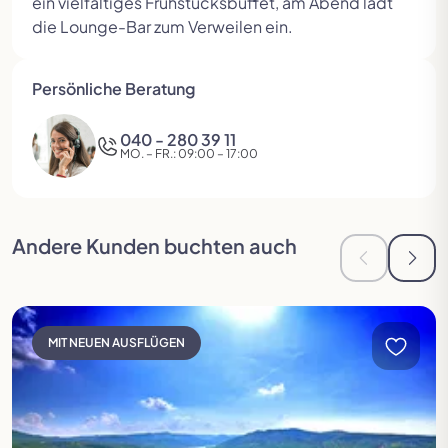
ein vielfältiges Frühstücksbuffet, am Abend lädt
die Lounge-Bar zum Verweilen ein.
Persönliche Beratung
040 - 280 39 11
MO. – FR.: 09:00 – 17:00
Andere Kunden buchten auch
Zur vorheri
Zur 
Reise öffnen
MIT NEUEN AUSFLÜGEN