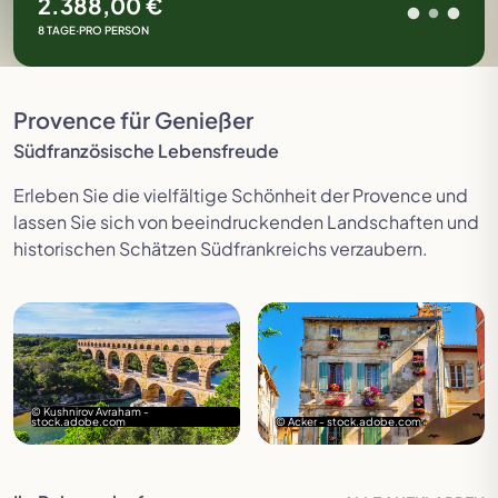
2.388,00 €
8 TAGE
·
PRO PERSON
Provence für Genießer
Südfranzösische Lebensfreude
Erleben Sie die
vielfältige Schönheit der Provence
und
lassen Sie sich von beeindruckenden Landschaften und
historischen Schätzen Südfrankreichs verzaubern.
© Kushnirov Avraham -
stock.adobe.com
© Acker - stock.adobe.com