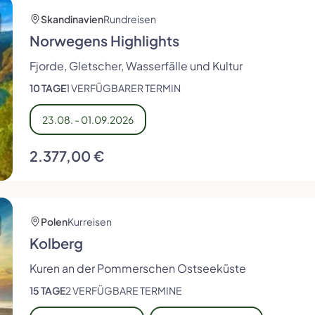
Skandinavien
Rundreisen
Norwegens Highlights
Fjorde, Gletscher, Wasserfälle und Kultur
10 TAGE
1 VERFÜGBARER TERMIN
23.08. - 01.09.2026
2.377,00 €
Polen
Kurreisen
Kolberg
Kuren an der Pommerschen Ostseeküste
15 TAGE
2 VERFÜGBARE TERMINE