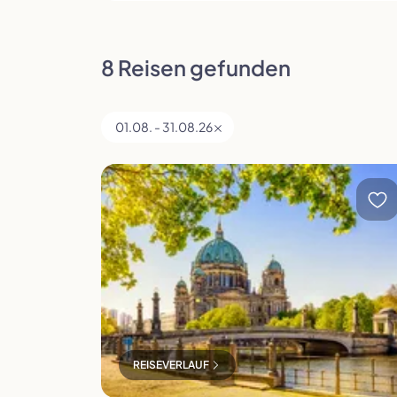
8 Reisen gefunden
Polen
Portugal
01.08. - 31.08.26
Berlin exklusiv
Slowenien
Spanien
REISEVERLAUF