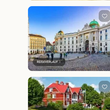
Wien
REISEVERLAUF
Der Götakanal