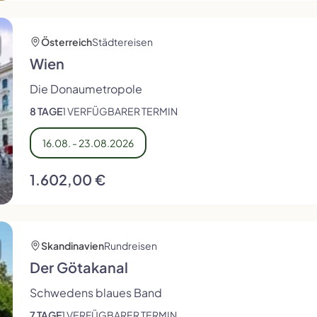
Österreich
Städtereisen
Wien
Die Donaumetropole
8 TAGE
1 VERFÜGBARER TERMIN
16.08. - 23.08.2026
1.602,00 €
Skandinavien
Rundreisen
Der Götakanal
Schwedens blaues Band
7 TAGE
1 VERFÜGBARER TERMIN