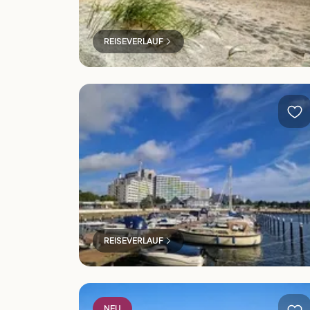
REISEVERLAUF
Ostseebad Damp
REISEVERLAUF
Bad Gögging
NEU