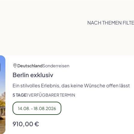
NACH THEMEN FILT
Städtereisen
Schottland
Busreisen mit Rollator
Schweiz
Deutschland
Sonderreisen
Berlin exklusiv
Ein stilvolles Erlebnis, das keine Wünsche offen lässt
Tschechien
Ungarn
5 TAGE
1 VERFÜGBARER TERMIN
14.08. - 18.08.2026
910,00 €