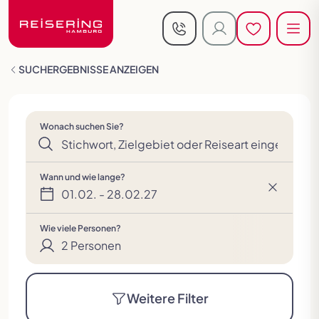
reisering-hamburg.de
Dat
Pers
Men
Men
Jetzt anrufen
Kundenlogin
Merkliste öf
Merkliste öf
Reisen in de
Suche schliessen
breadcrumb
SUCHERGEBNISSE ANZEIGEN
2
Personen
Reiseländer
Busreisen
Person entfer
Perso
Busreisen
Kalender
Kalenderauswahl
Andorra
Baltikum
Benelux
Busreisen
Deutschland
Aktivreisen
England
Exklusiv
Frankreich
Aufenthalts
Festtagsreisen
für
Wonach suchen Sie?
Alleinreisende
Saisonreisen
Griechenland
Irland
Italien
Kroatien
Montenegro
Österreich
Auswahl Anreisezeitraum
Wann und wie lange?
Flusskreuzfahrten
Kurreisen
Kurzreisen
Reisen
Rundreisen
01.02. - 28.02.27
im 5-
Polen
Portugal
Schottland
Schweiz
Skandinavien
Slowakei
Begleitete
Sterne-
Wie viele Personen?
Bus
Flugreisen
2
Personen
Slowenien
Spanien
Tschechien
Ungarn
Sonderreisen
Städtereisen
Busreisen
Deluxe
Tour
Weitere Filter
mit
Reisen
der
Kultur- &
Rollator
Giganten