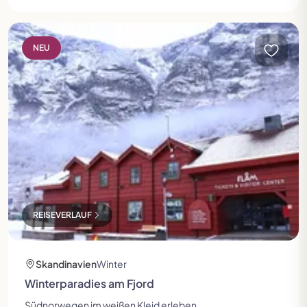
Winterparadies am Fjord
NEU
REISEVERLAUF
Skandinavien
Winter
Winterparadies am Fjord
Südnorwegen im weißen Kleid erleben