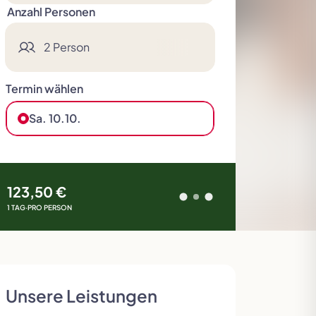
Anzahl Personen
2 Person
Termin wählen
Deluxe Reisen
Skandinavien
Tour der Giganten
Slowakei
Sa. 10.10.
123,50 €
1 TAG
·
PRO PERSON
Unsere Leistungen