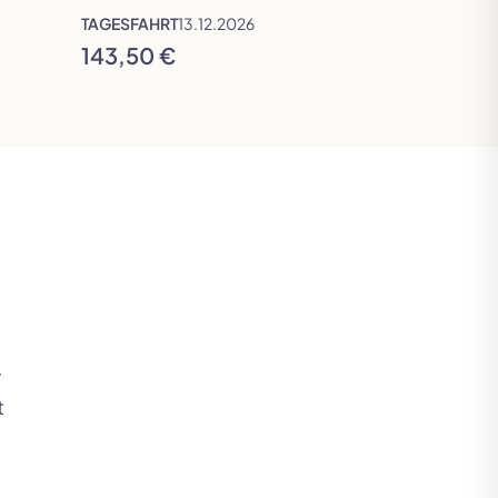
TAGESFAHRT
13.12.2026
TAGESFAHRT
143,50 €
109,50 €
r
t