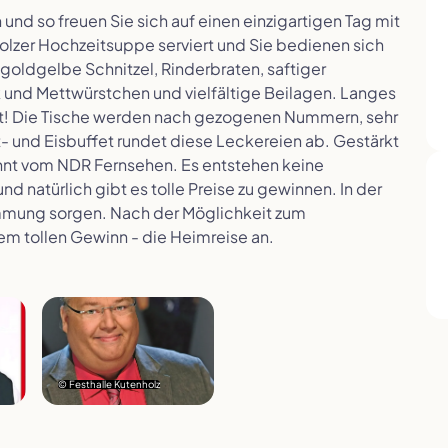
und so freuen Sie sich auf einen einzigartigen Tag mit
holzer Hochzeitsuppe serviert und Sie bedienen sich
oldgelbe Schnitzel, Rinderbraten, saftiger
 und Mettwürstchen und vielfältige Beilagen. Langes
icht! Die Tische werden nach gezogenen Nummern, sehr
- und Eisbuffet rundet diese Leckereien ab. Gestärkt
annt vom NDR Fernsehen. Es entstehen keine
nd natürlich gibt es tolle Preise zu gewinnen. In der
timmung sorgen. Nach der Möglichkeit zum
nem tollen Gewinn - die Heimreise an.
© Festhalle Kutenholz