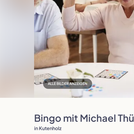
Polen
Portugal
ALLE BILDER ANZEIGEN
Slowenien
Spanien
Bingo mit Michael Th
in Kutenholz