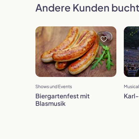
Andere Kunden bucht
Reise öffnen
Reise 
Shows und Events
Musical
Dau
Biergartenfest mit
Karl
Zur vorherigen Seite in der Slideshow
Blasmusik
Ta