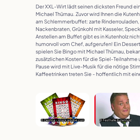
Der XXL-Wirt lädt seinen dicksten Freund ein 
Michael Thürnau. Zuvor wird Ihnen die Kuten
am Schlemmerbuffet: zarte Rinderrouladen, g
Nackenbraten, Grünkohl mit Kasseler, Speck
Anstellen am Buffet gibt es in Kutenholz n
humorvoll vom Chef, aufgerufen! Ein Dessert
spielen Sie Bingo mit Michael Thürnau, bek
zusätzlichen Kosten für die Spiel-Teilnahme u
Pause wird mit Live-Musik für die nötige S
Kaffeetrinken treten Sie - hoffentlich mit ei
© Destina - stock.adobe.com
© Festhalle Kutenholz