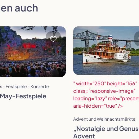
en auch
öffnen
Reise öffnen
" width="250" height="156"
s - Festspiele - Konzerte
er wählen
class="responsive-image"
-May-Festspiele
loading="lazy" role="presen
aria-hidden="true" />
gesfahrt
Advent und Weihnachtsmärkte
„Nostalgie und Genus
Auswahl übernehmen
Advent