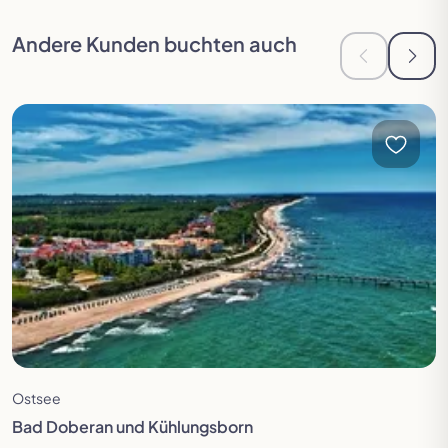
Zur vorherigen Seite in der Slideshow
Zur n
Andere Kunden buchten auch
Zur vorheri
Zur 
Reise öffnen
Ostsee
Bad Doberan und Kühlungsborn