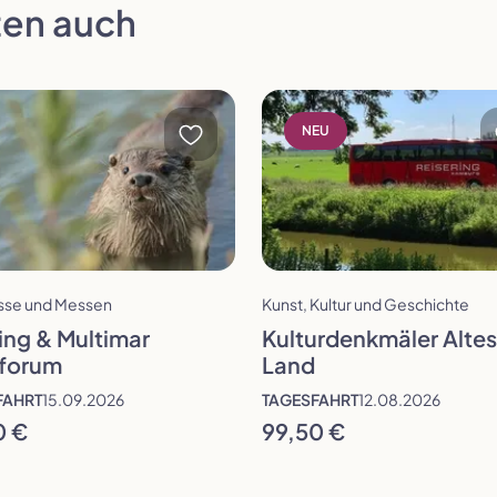
en auch
öffnen
Reise öffnen
NEU
er wählen
isse und Messen
Kunst, Kultur und Geschichte
gesfahrt
ing & Multimar
Kulturdenkmäler Altes
forum
Land
FAHRT
15.09.2026
TAGESFAHRT
12.08.2026
Auswahl übernehmen
0 €
99,50 €