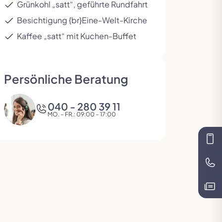
Grünkohl „satt“, geführte Rundfahrt
Besichtigung {br}Eine-Welt-Kirche
Kaffee „satt“ mit Kuchen-Buffet
Persönliche Beratung
040 - 280 39 11
MO. – FR.: 09:00 – 17:00
Kon
Te
Kat