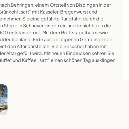
 nach Behringen, einem Ortsteil von Bispingen in der
Grünkohl „satt“ mit Kasseler, Bregenwurst und
ternehmen Sie eine geführte Rundfahrt durch die
en Stopp in Schneverdingen ein und besichtigen die
2000 entstanden ist. Mit dem Brettstapelbau sowie
Norddeutschland: Erde aus der eigenen Gemeinde soll
int den Altar darstellen. Viele Besucher haben mit
 Altar gefüllt wird. Mit neuen Eindrücken kehren Sie
Buffet und Kaffee „satt“ einen schönen Tag ausklingen