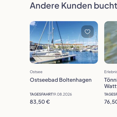
Andere Kunden bucht
Reise öffnen
Reise 
Dau
Zur vorherigen Seite in der Slideshow
Ostsee
Erlebn
Ta
Ostseebad Boltenhagen
Tönn
Watt
TAGESFAHRT
19.08.2026
TAGES
83,50 €
76,5