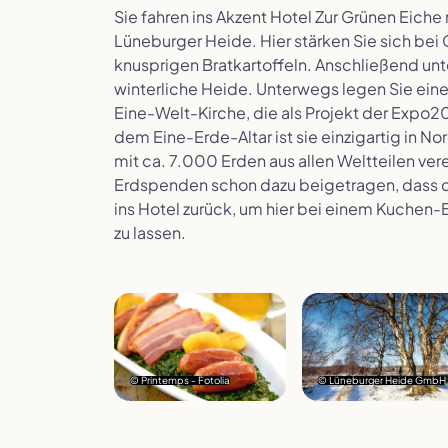
Sie fahren ins Akzent Hotel Zur Grünen Eiche
Lüneburger Heide. Hier stärken Sie sich bei 
knusprigen Bratkartoffeln. Anschließend un
winterliche Heide. Unterwegs legen Sie ein
Eine-Welt-Kirche, die als Projekt der Expo
dem Eine-Erde-Altar ist sie einzigartig in 
mit ca. 7.000 Erden aus allen Weltteilen vere
Erdspenden schon dazu beigetragen, dass der
ins Hotel zurück, um hier bei einem Kuchen-
zu lassen.
© Printemps - Fotolia
© Lüneburger Heide GmbH