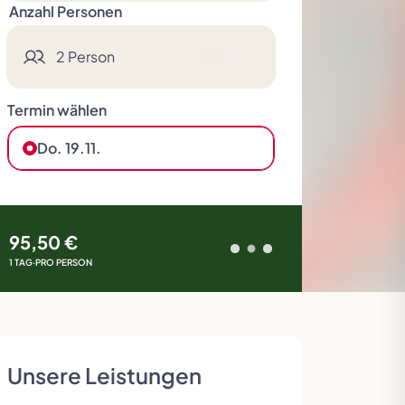
Anzahl Personen
2 Person
Termin wählen
Deluxe Reisen
Skandinavien
Tour der Giganten
Slowakei
Do. 19.11.
95,50 €
1 TAG
·
PRO PERSON
Unsere Leistungen