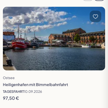
Zur vorherigen Seite in der Slideshow
Zur n
Reise öffnen
Ostsee
Heiligenhafen mit Bimmelbahnfahrt
TAGESFAHRT
10.09.2026
97,50 €