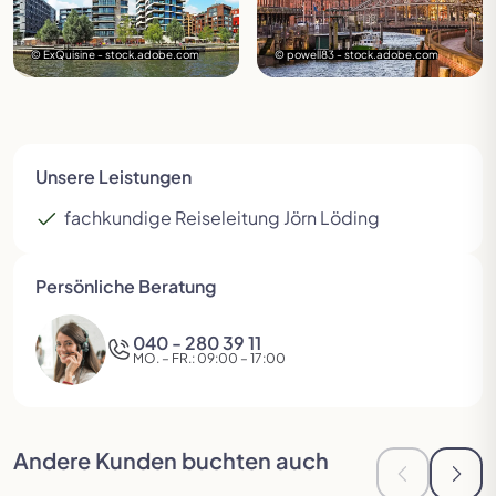
© ExQuisine - stock.adobe.com
© powell83 - stock.adobe.com
Unsere Leistungen
fachkundige Reiseleitung Jörn Löding
Persönliche Beratung
040 - 280 39 11
MO. – FR.: 09:00 – 17:00
Andere Kunden buchten auch
Zur vorheri
Zur 