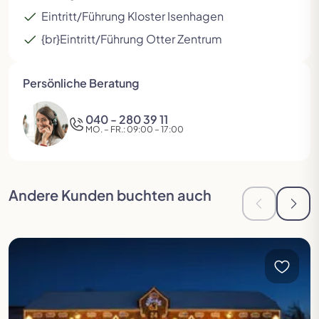
Eintritt/Führung Kloster Isenhagen
{br}Eintritt/Führung Otter Zentrum
Persönliche Beratung
Zur vorherigen Seite in der Slideshow
Zur n
040 - 280 39 11
MO. – FR.: 09:00 – 17:00
Andere Kunden buchten auch
Zur vorheri
Zur 
Reise öffnen