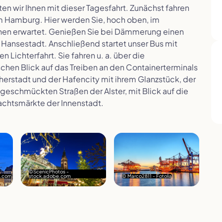
en wir Ihnen mit dieser Tagesfahrt. Zunächst fahren
m Hamburg. Hier werden Sie, hoch oben, im
hen erwartet. Genießen Sie bei Dämmerung einen
 Hansestadt. Anschließend startet unser Bus mit
 Lichterfahrt. Sie fahren u. a. über die
schen Blick auf das Treiben an den Containerterminals
cherstadt und der Hafencity mit ihrem Glanzstück, der
 geschmückten Straßen der Alster, mit Blick auf die
achtsmärkte der Innenstadt.
©ScenicPhotos -
e.com
stock.adobe.com
© Marco2811 - Fotolia