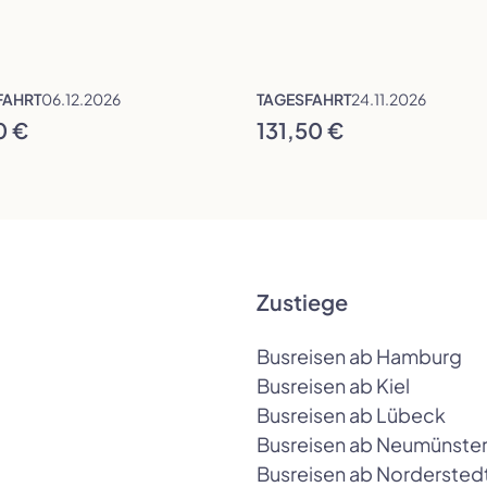
Auswahl übernehmen
FAHRT
06.12.2026
TAGESFAHRT
24.11.2026
0 €
131,50 €
Zustiege
Busreisen ab Hamburg
Busreisen ab Kiel
Busreisen ab Lübeck
Busreisen ab Neumünste
Busreisen ab Nordersted