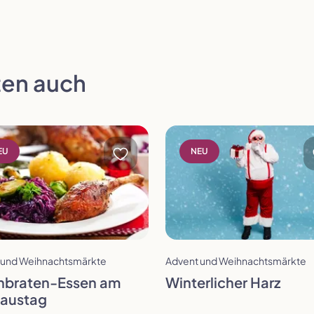
en auch
öffnen
Reise öffnen
EU
NEU
er wählen
 und Weihnachtsmärkte
Advent und Weihnachtsmärkte
gesfahrt
nbraten-Essen am
Winterlicher Harz
laustag
Auswahl übernehmen