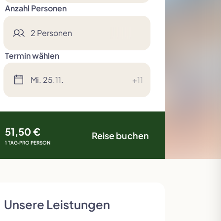
Anzahl Personen
2 Personen
Termin wählen
Deluxe Reisen
Skandinavien
Tour der Giganten
Slowakei
Mi. 25.11.
+11
51,50 €
Reise buchen
1 TAG
·
PRO PERSON
Unsere Leistungen