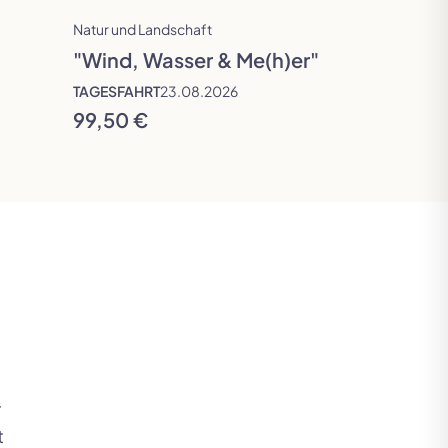
Natur und Landschaft
"Wind, Wasser & Me(h)er"
TAGESFAHRT
23.08.2026
TAGESFAHRT
99,50 €
97,00 €
r
t