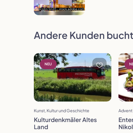
©John Smith - stock.adobe.com
Andere Kunden bucht
Reise öffnen
Reise 
NEU
N
Dau
Termin wählen
Zur vorherigen Seite in der Slideshow
Kunst, Kultur und Geschichte
Advent
Ta
Kulturdenkmäler Altes
Ente
Land
Niko