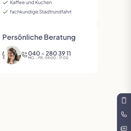
Kaffee und Kuchen
fachkundige Stadtrundfahrt
Persönliche Beratung
040 - 280 39 11
MO. – FR.: 09:00 – 17:00
Kon
Te
Kat