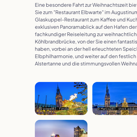
Eine besondere Fahrt zur Weihnachtszeit biet
Sie zum "Restaurant Elbwarte" im Augustinu
Glaskuppel-Restaurant zum Kaffee und Kuc
exklusiven Panoramablick auf den Hafen der
fachkundiger Reiseleitung zur weihnachtlichen
Köhlbrandbrücke, von der Sie einen fantasti
haben, vorbei an der hell erleuchteten Spei
Elbphilharmonie, und weiter auf den festlich
Alstertanne und die stimmungsvollen Weihn
© powell83 - Fotolia
© Marco2811 - stock.adob