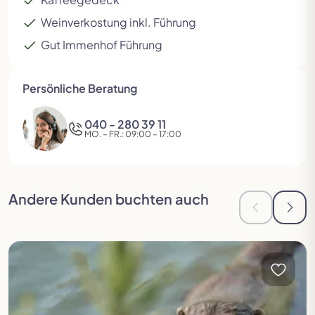
Weinverkostung inkl. Führung
Gut Immenhof Führung
Persönliche Beratung
Zur vorherigen Seite in der Slideshow
Zur n
040 - 280 39 11
MO. – FR.: 09:00 – 17:00
Andere Kunden buchten auch
Zur vorheri
Zur 
Reise öffnen