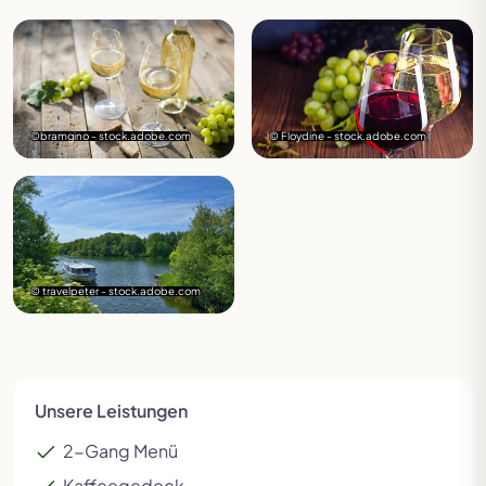
©bramgino - stock.adobe.com
© Floydine - stock.adobe.com
© travelpeter - stock.adobe.com
Unsere Leistungen
2-Gang Menü
Kaffeegedeck