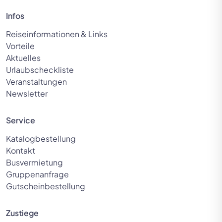
Infos
Reiseinformationen & Links
Vorteile
Rotwein vom zertifizierten
Aktuelles
Winzer im Weingut
Urlaubscheckliste
Veranstaltungen
© Viacheslav Yakobchuk -
stock.adobe.com
Newsletter
Service
Katalogbestellung
Kontakt
Busvermietung
Gruppenanfrage
Gutscheinbestellung
Zustiege