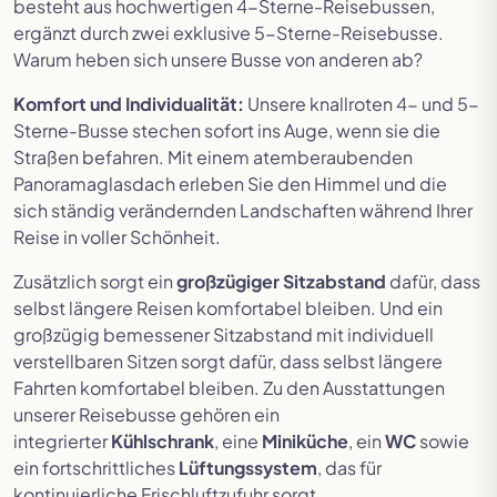
besteht aus hochwertigen 4-Sterne-Reisebussen,
ergänzt durch zwei exklusive 5-Sterne-Reisebusse.
Warum heben sich unsere Busse von anderen ab?
Komfort und Individualität:
Unsere knallroten 4- und 5-
Sterne-Busse stechen sofort ins Auge, wenn sie die
Straßen befahren. Mit einem atemberaubenden
Panoramaglasdach erleben Sie den Himmel und die
sich ständig verändernden Landschaften während Ihrer
Reise in voller Schönheit.
Zusätzlich sorgt ein
großzügiger Sitzabstand
dafür, dass
selbst längere Reisen komfortabel bleiben. Und ein
großzügig bemessener Sitzabstand mit individuell
verstellbaren Sitzen sorgt dafür, dass selbst längere
Fahrten komfortabel bleiben. Zu den Ausstattungen
unserer Reisebusse gehören ein
integrierter
Kühlschrank
, eine
Miniküche
, ein
WC
sowie
ein fortschrittliches
Lüftungssystem
, das für
kontinuierliche Frischluftzufuhr sorgt.