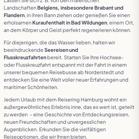
Lassen Sie sich z. B. von den malerischen
Landschaften
Belgiens, insbesondere Brabant und
Flandern
, in ihren Bann ziehen oder genießen Sie einen
erholsamen
Kuraufenthalt in Bad Wildungen
, einem Ort,
an dem Körper und Geist perfekt regenerieren können.
Für diejenigen, die das Wasser lieben, halten wir
beeindruckende
Seereisen und
Flusskreuzfahrten
bereit. Starten Sie Ihre Hochsee-
oder Flusskreuzfahrt entspannt mit der Fahrt in einem
unserer bequemen Reisebusse ab Norderstedt und
entdecken Sie eine Welt voller neuer Erfahrungen und
maritimer Schönheiten.
Jedem Urlaub mit dem Reisering Hamburg wohnt ein
außergewöhnliches Erlebnis inne, das es wert ist, geteilt
zu werden – eine Geschichte von Entdeckungsreisen,
neuen Freundschaften und unvergesslichen
Augenblicken. Erkunden Sie die vielfältigen
Reiseoptionen, die wir Ihnen bieten.