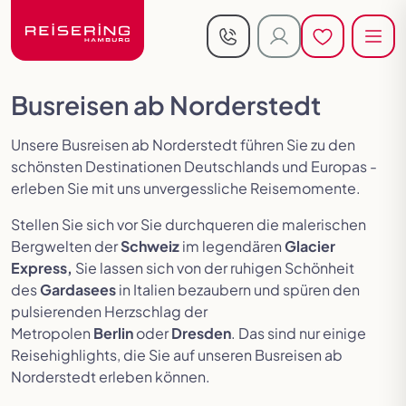
reisering-hamburg.de
Men
Men
Jetzt anrufen
Kundenlogin
Merkliste öf
Merkliste öf
Reisen in de
Busreisen ab Norderstedt
Reiseländer
Busreisen
Busreisen
Andorra
Baltikum
Benelux
Busreisen
Deutschland
Aktivreisen
England
Exklusiv
Frankreich
Aufenthalts
Unsere Busreisen ab Norderstedt führen Sie zu den
Festtagsreisen
für
schönsten Destinationen Deutschlands und Europas -
Alleinreisende
erleben Sie mit uns unvergessliche Reisemomente.
Saisonreisen
Griechenland
Irland
Italien
Kroatien
Montenegro
Österreich
Stellen Sie sich vor Sie durchqueren die malerischen
Flusskreuzfahrten
Kurreisen
Kurzreisen
Reisen
Rundreisen
Bergwelten der
Schweiz
im legendären
Glacier
im 5-
Polen
Portugal
Schottland
Schweiz
Skandinavien
Slowakei
Express,
Sie lassen sich von der ruhigen Schönheit
Begleitete
Sterne-
des
Gardasees
in Italien bezaubern und spüren den
Bus
Flugreisen
pulsierenden Herzschlag der
Slowenien
Spanien
Tschechien
Ungarn
Metropolen
Berlin
oder
Dresden
. Das sind nur einige
Sonderreisen
Reisehighlights, die Sie auf unseren Busreisen ab
Städtereisen
Busreisen
Deluxe
Tour
Norderstedt erleben können.
mit
Reisen
der
Kultur- &
Rollator
Giganten