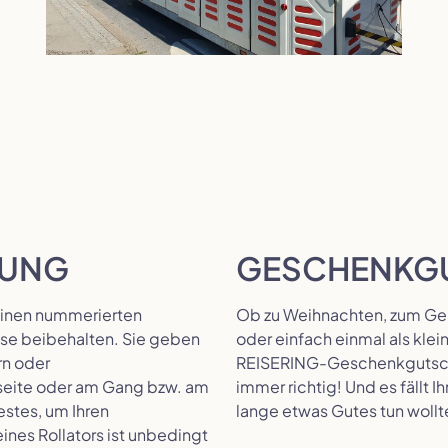
RUNG
GESCHENKG
 einen nummerierten
Ob zu Weihnachten, zum Gebu
ise beibehalten. Sie geben
oder einfach einmal als kl
rn oder
REISERING-Geschenkgutsch
erseite oder am Gang bzw. am
immer richtig! Und es fällt
estes, um Ihren
lange etwas Gutes tun wollt
eines Rollators ist unbedingt