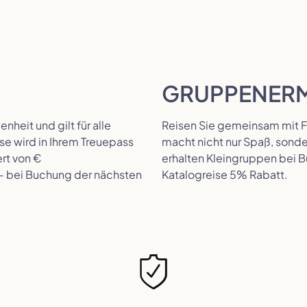
GRUPPENER
nheit und gilt für alle
Reisen Sie gemeinsam mit 
se wird in Ihrem Treuepass
macht nicht nur Spaß, sonder
rt von €
erhalten Kleingruppen bei 
- bei Buchung der nächsten
Katalogreise 5% Rabatt.