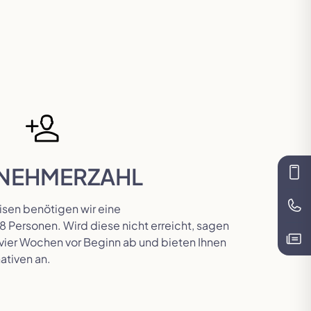
LNEHMERZAHL
Kon
isen benötigen wir eine
Te
8 Personen. Wird diese nicht erreicht, sagen
. vier Wochen vor Beginn ab und bieten Ihnen
Kat
ativen an.