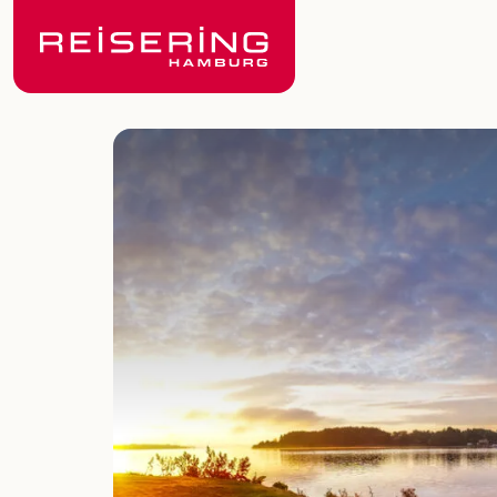
reisering-hamburg.de
Reiseländer
Busreisen
Festtagsreisen
Saisonreisen
Andorra
Baltikum
Flusskreuzfahrten
Begleitete Flugreisen
Sonderreisen
Kultur- & Festspielreisen
Griechenland
Irland