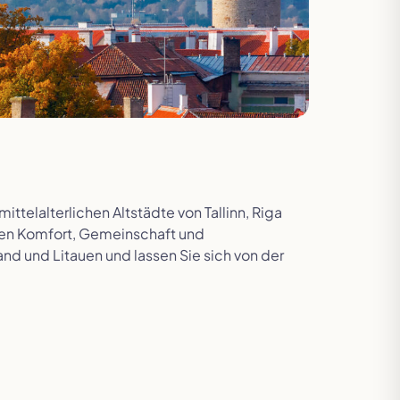
Deluxe Reisen
Skandinavien
Tour der Giganten
Slowakei
telalterlichen Altstädte von Tallinn, Riga
nden Komfort, Gemeinschaft und
and und Litauen und lassen Sie sich von der