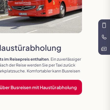
Kon
Te
 Haustürabholung
Kat
s im Reisepreis enthalten
. Ein zuverlässiger
ach der Reise werden Sie per Taxi zurück
Parkplatzsuche. Komfortabler kann Busreisen
 über Busreisen mit Haustürabholung