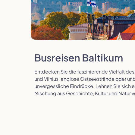
Polen
Portugal
Busreisen Baltikum
Entdecken Sie die faszinierende Vielfalt des
und Vilnius, endlose Ostseestrände oder un
unvergessliche Eindrücke. Lehnen Sie sich en
Slowenien
Spanien
Mischung aus Geschichte, Kultur und Natur v