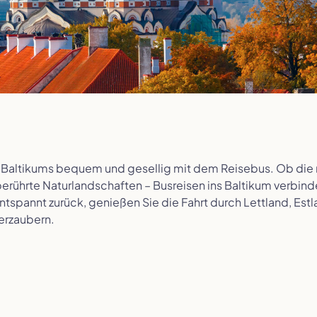
Städtereisen
Schottland
Busreisen mit Rollator
Schweiz
 Baltikums bequem und gesellig mit dem Reisebus. Ob die mit
berührte Naturlandschaften – Busreisen ins Baltikum verbi
tspannt zurück, genießen Sie die Fahrt durch Lettland, Estl
Tschechien
Ungarn
erzaubern.