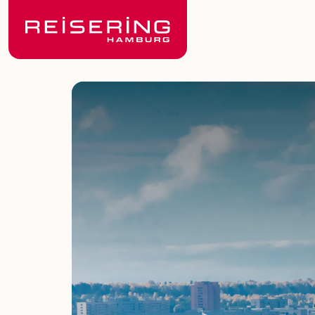
reisering-hamburg.de
Reiseländer
Busreisen
Festtagsreisen
Saisonreisen
Andorra
Baltikum
Flusskreuzfahrten
Begleitete Flugreisen
Sonderreisen
Kultur- & Festspielreisen
Griechenland
Irland