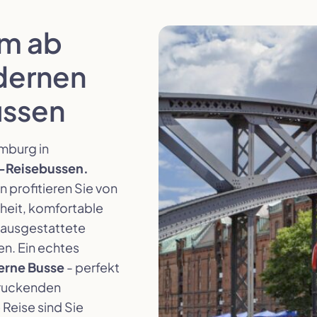
um ab
dernen
ussen
amburg in
-Reisebussen.
 profitieren Sie von
heit, komfortable
t ausgestattete
n. Ein echtes
erne Busse
- perfekt
druckenden
Reise sind Sie