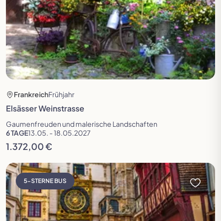
Frankreich
Frühjahr
Elsässer Weinstrasse
Gaumenfreuden und malerische Landschaften
6 TAGE
13.05. - 18.05.2027
1.372,00 €
Reise öffnen
5-STERNE BUS