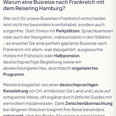
Warum eine Busreise nach Frankreich mit
dem Reisering Hamburg?
Wer sich für unsere Busreisen Frankreich entscheidet,
reist nicht nur besonders komfortabel, sondern auch
sorgenfrei. Statt Stress mit
Parkplätzen
, Sprachbarrieren
oder auch der Navigation, insbesondere in den Städten
– es erwartet Sie eine perfekt geplante Busreise nach
Frankreich mit allem, was dazugehört: ausgesuchte
Hotels mit Frühstück oder
Halbpension
,
deutschsprachige Begleitung sowie ein
abwechslungsreiches, durchdacht
organisiertes
Programm
.
Meistens begleitet von einer
deutschsprachigen
Reiseleitung
vor Ort, entdecken Sie Land und Leute auf
entspannte Weise, oft ergänzt durch örtliche Guides mit
wertvollem Insiderwissen. Dank
Zwischenübernachtung
bei längeren Strecken beginnt Ihre Reise besonders
entspannt
. Und das Beste: Sie reisen in einer kleinen