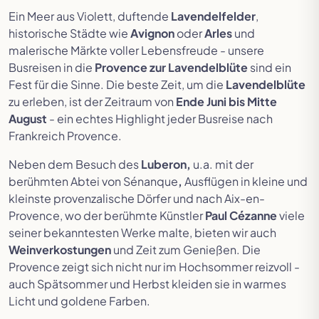
Ein Meer aus Violett, duftende
Lavendelfelder
,
historische Städte wie
Avignon
oder
Arles
und
malerische Märkte voller Lebensfreude - unsere
Busreisen in die
Provence zur Lavendelblüte
sind ein
Fest für die Sinne. Die beste Zeit, um die
Lavendelblüte
zu erleben, ist der Zeitraum von
Ende Juni bis Mitte
August
- ein echtes Highlight jeder Busreise nach
Frankreich Provence.
Neben dem Besuch des
Luberon,
u.a. mit der
berühmten Abtei von Sénanque
,
Ausflügen in kleine und
kleinste provenzalische Dörfer und nach Aix-en-
Provence, wo der berühmte Künstler
Paul Cézanne
viele
seiner bekanntesten Werke malte, bieten wir auch
Weinverkostungen
und Zeit zum Genießen. Die
Provence zeigt sich nicht nur im Hochsommer reizvoll -
auch Spätsommer und Herbst kleiden sie in warmes
Licht und goldene Farben.