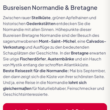
Busreisen Normandie & Bretagne
Zwischen rauer
Steilküste
, grünen Apfelhainen und
historischen
Gedenkstätten
entdecken Sie die
Normandie mit allen Sinnen. Höhepunkte dieser
Busreisen Bretagne Normandie sind der Besuch des
sagenumwobenen
Mont-Saint-Michel
, eine
Calvados-
Verkostung
und Ausflüge zu den bedeutenden
Schauplätzen der Geschichte. In der
Bretagne
erwarten
Sie urige
Fischerdörfer
,
Austernbänke
und ein Hauch
von Mystik entlang der schroffen Atlantikküste.
Beste Reisezeit für die Normandie:
Mai bis September,
den dann zeigt sich die Küste von ihrer schönsten Seite.
Und ja, eine Reise in die Normandie
lohnt sich
gleichermaßen
für Naturliebhaber, Feinschmecker und
Geschichtsinteressierte.