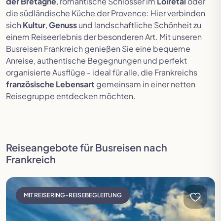
der Bretagne
, romantische Schlösser im
Loiretal
oder
Festspielreisen
die südländische Küche der Provence: Hier verbinden
sich
Kultur
,
Genuss
und landschaftliche Schönheit zu
einem Reiseerlebnis der besonderen Art. Mit unseren
Busreisen Frankreich genießen Sie eine bequeme
Anreise, authentische Begegnungen und perfekt
organisierte Ausflüge - ideal für alle, die Frankreichs
französische Lebensart
gemeinsam in einer netten
Reisegruppe entdecken möchten.
Reiseangebote für Busreisen nach
Frankreich
Reise öffnen
MIT REISERING-REISEBEGLEITUNG