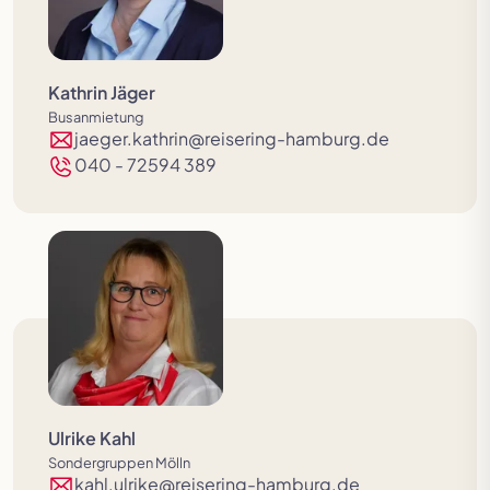
Kathrin Jäger
Busanmietung
jaeger.kathrin@reisering-hamburg.de
040 - 72594 389
Ulrike Kahl
Sondergruppen Mölln
kahl.ulrike@reisering-hamburg.de