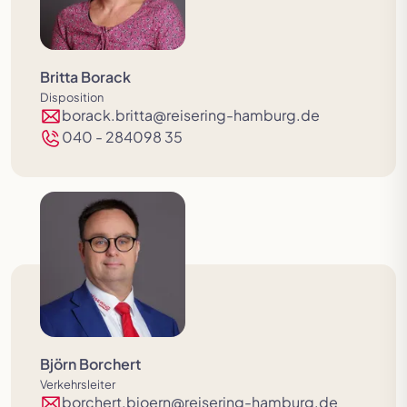
Britta Borack
Disposition
borack.britta@reisering-hamburg.de
040 - 284098 35
Björn Borchert
Verkehrsleiter
borchert.bjoern@reisering-hamburg.de