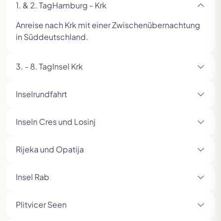
1. & 2. Tag
​Hamburg - Krk
Anreise nach Krk mit einer Zwischenübernachtung
in Süddeutschland.
3. - 8. Tag
Insel Krk
Inselrundfahrt
​Inseln Cres und Losinj
​Rijeka und Opatija
​Insel Rab
Plitvicer Seen
Zur vorherigen Seite in der Slideshow
Zur n