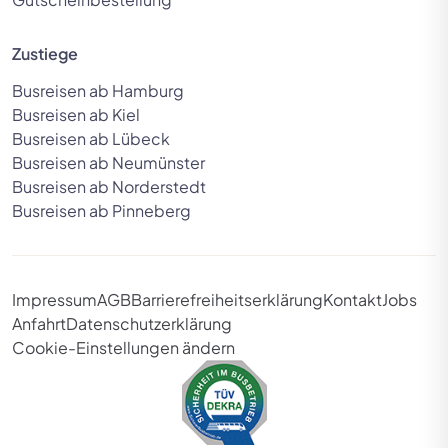
Zustiege
Busreisen ab Hamburg
Busreisen ab Kiel
Busreisen ab Lübeck
Busreisen ab Neumünster
Busreisen ab Norderstedt
Busreisen ab Pinneberg
Impressum
AGB
Barrierefreiheitserklärung
Kontakt
Jobs
Pers
Anfahrt
Datenschutzerklärung
Cookie-Einstellungen ändern
Person entfernen
Perso
Daue
Personen
10 Tage
Slider Seite 1
Slider Seite 2
Slider Seite 3
Slider Seite 4
Slider Seite 5
Slider Seite 6
Slider Seite 7
Slider Se
Sl