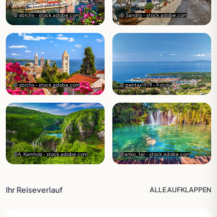
© xbrchx - stock.adobe.com
© Sandro - stock.adobe.com
© xbrchx - stock.adobe.com
© pentax1979 - Fotolia
©A. Karnholz - stock.adobe.com
©anko_ter - stock.adobe.com
Ihr Reiseverlauf
ALLE
AUFKLAPPEN