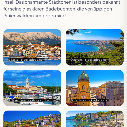
Insel. Das charmante Städtchen ist besonders bekannt
für seine glasklaren Badebuchten, die von üppigen
Pinienwäldern umgeben sind.
© kasto - stock.adobe.com
© xbrchx - stock.adobe.com
©Slavko Sereda - stock.adobe.com
© xbrchx - stock.adobe.com