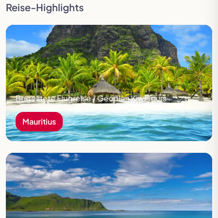
Reise-Highlights
Mauritius
Begelitete Flugreise / Geoplan Kiwi Tours
Mauritius
Nordkap & Lofoten