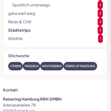
Sportlich unterwegs
2
ganz weit weg
2
Relax & Chill
2
Städtetrips
2
Wildlife
1
Stichworte
LÖWEN
PADDELN
SIGHTSEEING
STAND UP PADDLING
Kontakt
Reisering Hamburg RRH GMBH
Adenauerallee 78
20097 Hamburg