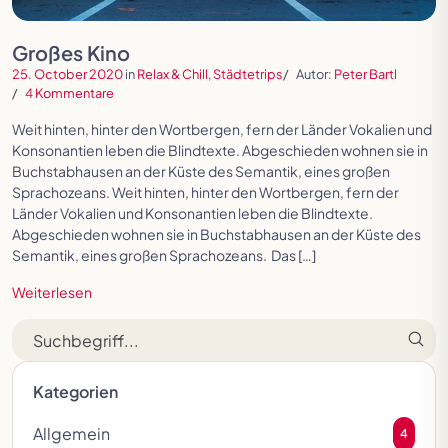
Großes Kino
25. October 2020
in
Relax & Chill
,
Städtetrips
Autor:
Peter Bartl
4 Kommentare
Weit hinten, hinter den Wortbergen, fern der Länder Vokalien und
Konsonantien leben die Blindtexte. Abgeschieden wohnen sie in
Buchstabhausen an der Küste des Semantik, eines großen
Sprachozeans. Weit hinten, hinter den Wortbergen, fern der
Länder Vokalien und Konsonantien leben die Blindtexte.
Abgeschieden wohnen sie in Buchstabhausen an der Küste des
Semantik, eines großen Sprachozeans. Das […]
Weiterlesen
Suche
Kategorien
Allgemein
4