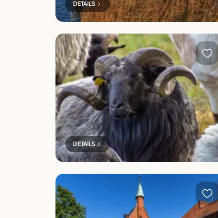
DETAILS
Nutztiersafari in Bad Bodenteich
DETAILS
Heide-Kloster & Otter-Zentrum