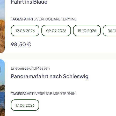
Fahrt ins Blaue
TAGESFAHRT
5 VERFÜGBARE TERMINE
12.08.2026
09.09.2026
15.10.2026
06.1
98,50 €
Erlebnisse und Messen
Panoramafahrt nach Schleswig
TAGESFAHRT
1 VERFÜGBARER TERMIN
17.08.2026