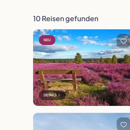
10 Reisen gefunden
Schafstallfest in der Heide
NEU
Polen
Portugal
Slowenien
Spanien
DETAILS
Fahrt ins Blaue