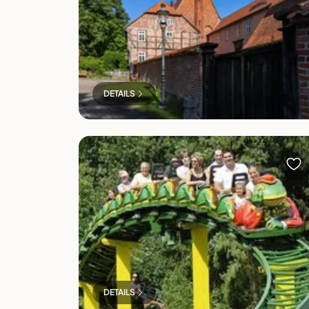
DETAILS
Serengeti Park in Hodenhagen
DETAILS