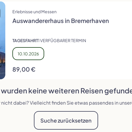
Erlebnisse und Messen
Auswandererhaus in Bremerhaven
TAGESFAHRT
1 VERFÜGBARER TERMIN
10.10.2026
89,00 €
 wurden keine weiteren Reisen gefund
r nicht dabei? Vielleicht finden Sie etwas passendes in unse
Suche zurücksetzen