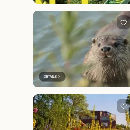
Tönning & Multimar Wattforum
DETAILS
Husum und Nolde Museum Seebüll