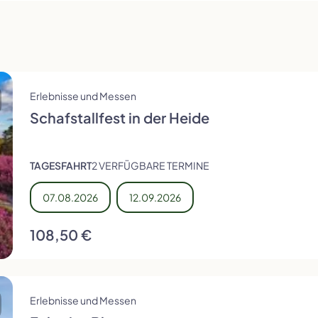
Erlebnisse und Messen
Städtereisen
Schottland
Busreisen mit Rollator
Schweiz
Schafstallfest in der Heide
TAGESFAHRT
2 VERFÜGBARE TERMINE
07.08.2026
12.09.2026
Tschechien
Ungarn
108,50 €
Erlebnisse und Messen