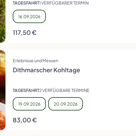
TAGESFAHRT
1 VERFÜGBARER TERMIN
16.09.2026
117,50 €
Erlebnisse und Messen
Dithmarscher Kohltage
TAGESFAHRT
2 VERFÜGBARE TERMINE
19.09.2026
20.09.2026
83,00 €